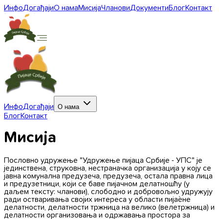
Инфо
Догађаји
О нама
Мисија
Чланови
Документи
Блог
Контакт
Инфо
Догађаји
О нама
Блог
Контакт
Мисија
Пословно удружење "Удружење пијаца Србије - УПС" је
јединствена, струковна, нестраначка организација у коју се
јавна комунална предузеча, предузеча, остала правна лица
и предузетници, који се баве пијачном делатношћу (у
даљем тексту: чланови), слободно и добровољно удружују
ради остваривања својих интереса у области пијаèне
делатности, делатности тржница на велико (велетржница) и
делатности организовања и одржавања простора за