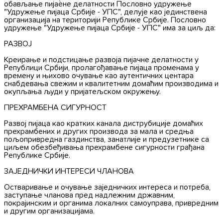
обављање пијаèне делатности Пословно удружење
"Удружење пијаца Србије - УПС", делује као јединствена
организација на територији Републике Србије. Пословно
удружење "Удружење пијаца Србије - УПС" има за циљ да:
РАЗВОЈ
Креирање и подстицање развоја пијачне делатности у
Републици Србији, пролагођавање пијаца променама у
времену и њихово очување као аутентичних центара
снабдевања свежим и квалитетним домаћим производима и
окупљања људи у пријатељском окружењу.
ПРЕХРАМБЕНА СИГУРНОСТ
Развој пијаца као кратких канала диструбиције домаћих
прехрамбених и других производа за мала и средња
пољопривредна газдинства, занатлије и предузетнике са
циљем обезбеђивања прехрамбене сигурности грађана
Републике Србије.
ЗАЈЕДНИЧКИ ИНТЕРЕСИ ЧЛАНОВА
Остваривање и очување заједничких интереса и потреба,
заступање чланова пред надлежним државним,
покрајинским и органима локалних самоуправа, привредним
и другим организацијама.