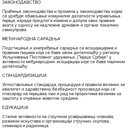
ЗАКОНОДАВСТВО
Праћење законодавства и промена у законодавству којим
се уређује обављање комуналне делатности управљања
пијаца, израда предлога измена и допуна ових правних
аката у односу на надлежне државне и органе локалних
самоуправа.
МЕЂУНАРОДНА САРАДЊА
Подстицање и унапређење сарадње са асоцијацијама и
правним пицима која се баве овом делатношћу у региону.
Укључивање Пословног удружења „Пијаце Србије“ у
активности међународних асоцијација које се баве пијачном
делатношћу.
СТАНДАРДИЗАЦИЈА
Успостављање стандарда, процедура и правила везаних за
квалитет и здравствену безбедност проозвода који се
пласирају на пијацама, као и рад на пројектима везаним за
заштиту и очување животне средине.
ЕДУКАЦИЈА
Сталне активности на стручном усавршавању чланова,
размени искустава и организацији стручних скупова,
семинара и радионица.